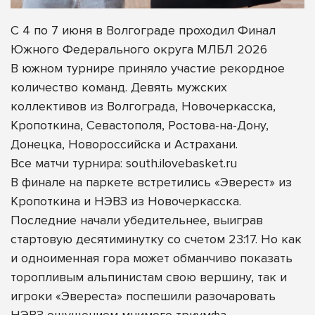
С 4 по 7 июня в Волгограде проходил Финал
Южного Федерального округа МЛБЛ 2026
В южном турнире приняло участие рекордное
количество команд. Девять мужских
коллективов из Волгограда, Новочеркасска,
Кропоткина, Севастополя, Ростова-на-Дону,
Донецка, Новороссийска и Астрахани.
Все матчи турнира: south.ilovebasket.ru
В финале на паркете встретились «Эверест» из
Кропоткина и НЭВЗ из Новочеркасска.
Последние начали убедительнее, выиграв
стартовую десятиминутку со счетом 23:17. Но как
и одноименная гора может обманчиво показать
торопливым альпинистам свою вершину, так и
игроки «Эвереста» поспешили разочаровать
НЭВЗ ощущением мнимого триумфа.