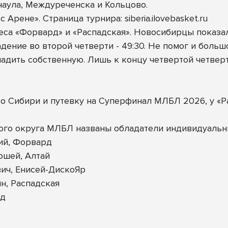
наула, Междуреченска и Кольцово.
Арене». Страница турнира: siberia.ilovebasket.ru
са «Форвард» и «Распадская». Новосибирцы показал
ение во второй четверти - 49:30. Не помог и больш
ладить собственную. Лишь к концу четвертой четве
о Сибири и путевку на Суперфинал МЛБЛ 2026, у «Р
ого округа МЛБЛ названы обладатели индивидуальн
ий, Форвард
ошей, Алтай
ич, Енисей-ДискоЯр
н, Распадская
рд