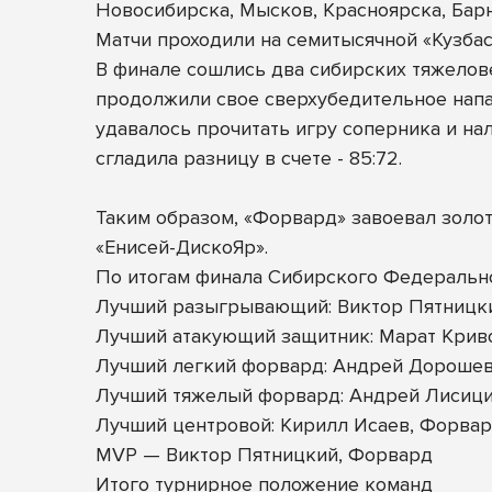
Новосибирска, Мысков, Красноярска, Бар
Матчи проходили на семитысячной «Кузбасс 
В финале сошлись два сибирских тяжелове
продолжили свое сверхубедительное напад
удавалось прочитать игру соперника и на
сгладила разницу в счете - 85:72.
Таким образом, «Форвард» завоевал золот
«Енисей-ДискоЯр».
По итогам финала Сибирского Федеральн
Лучший разыгрывающий: Виктор Пятницк
Лучший атакующий защитник: Марат Крив
Лучший легкий форвард: Андрей Дорошев
Лучший тяжелый форвард: Андрей Лисици
Лучший центровой: Кирилл Исаев, Форва
MVP — Виктор Пятницкий, Форвард
Итого турнирное положение команд