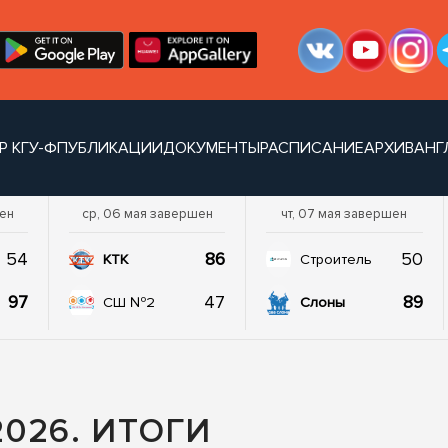
Р КГУ-Ф
ПУБЛИКАЦИИ
ДОКУМЕНТЫ
РАСПИСАНИЕ
АРХИВ
АНГ
шен
ср, 06 мая завершен
чт, 07 мая завершен
54
86
50
КТК
Строитель
97
47
89
СШ №2
Слоны
026. ИТОГИ