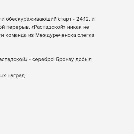
и обескураживающий старт - 24:12, и
ой перерыв, «Распадской» никак не
рти команда из Междуреченска слегка
аспадской» - серебро! Бронзу добыл
ых наград